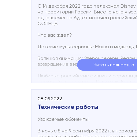
С 14 декабря 2022 года телеканал Disne
на территории России. Вместо него у вс
одновременно будет включен российски
СОЛНЦЕ.
Что вас ждет?
Детские мультсериалы: Маша и медведь, Б
Большая анимация: Зверокрекеры, Реальна
возвращение в изумрудный город.
Читать полностью
Любимые российские фильмы и сериалы дл
Париже, Завтрак у папы, Родители, Ерала
Приятного просмотра!
08.09.2022
Технические работы
Уважаемые абоненты!
В ночь с 8 на 9 сентября 2022 г. в период 
проводиться работы по переносу оптиче