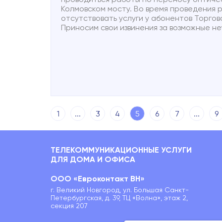
Колмовском мосту. Во время проведения 
отсутствовать услуги у абонентов Торго
Приносим свои извинения за возможные не
1
...
3
4
5
6
7
...
9
ТЕЛЕКОММУНИКАЦИОННЫЕ УСЛУГИ
ДЛЯ ДОМА И ОФИСА
ООО «Евроконтакт ВН»
г. Великий Новгород, ул. Большая Санкт-
Петербургская, д. 39, ТЦ «Волна», этаж 2,
секция 207