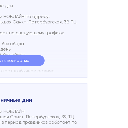
казать адрес точки подключения и
ые дни
ость.
и НОВЛАЙН по адресу:
ольшая Санкт-Петербургская, 39, ТЦ
тает по следующему графику:
0, без обеда
 день
00, без обеда
 день
ать полностью
ботает в обычном режиме.
жки готова ответить вам с 9.00 -
me/NovlineServiceBot
и по телефону 8
дничные дни
отправить текстовое SMS-сообщение
ой линии по номеру +7 960 200 55
ии НОВЛАЙН
ьшая Санкт-Петербургская, 39, ТЦ
казать адрес точки подключения и
7) в период праздников работает по
ость.