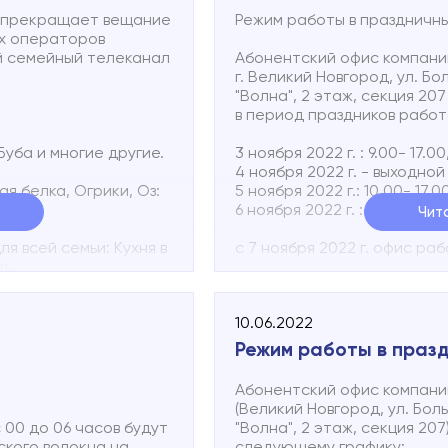
В сообщении необходимо у
y прекращает вещание
Режим работы в праздничн
коротко описать неисправн
ех операторов
й семейный телеканал
Абонентский офис компани
г. Великий Новгород, ул. Б
"Волна", 2 этаж, секция 207
в период праздников рабо
уба и многие другие.
3 ноября 2022 г. : 9.00- 17.0
4 ноября 2022 г. - выходной
я белка, Огрики, Оз:
5 ноября 2022 г.: 10.00- 17.
6 ноября 2022 г. : выходной
Чит
я всей семьи: Кухня в
с 7 ноября 2022 г. офис ра
ш.
Служба технической поддер
23.00 в Telegram
https://t.
10.06.2022
(816 2) 502-502
Режим работы в праз
Вы можете в любое время 
о неисправности абонентск
Абонентский офис компан
72.
(Великий Новгород, ул. Бол
В сообщении необходимо у
с 00 до 06 часов будут
"Волна", 2 этаж, секция 20
коротко описать неисправн
ского волокна на
следующему графику: