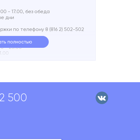
0.00 - 17.00, без обеда
ные дни
жки по телефону 8 (816 2) 502-502
ать полностью
00 - 23.00
23.00
отправить текстовое SMS-сообщение
ой линии по номеру +7 960 200 55
казать адрес точки подключения и
ость.
02 500