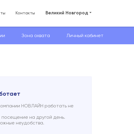
Великий Новгород
аты
Контакты
ии
Зона охвата
Личный кабинет
аботает
 компании НОВЛАЙН работать не
 посещение на другой день.
можные неудобства.