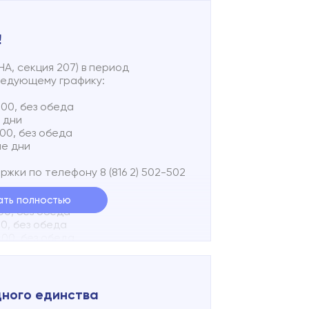
!
А, секция 207) в период
ледующему графику:
4.00, без обеда
е дни
7.00, без обеда
ые дни
жки по телефону 8 (816 2) 502-502
ать полностью
.00, без обеда
.00, без обеда
3.00, без обеда
.00, без обеда
отправить текстовое SMS-сообщение
ой линии по номеру +7 960 200 55
дного единства