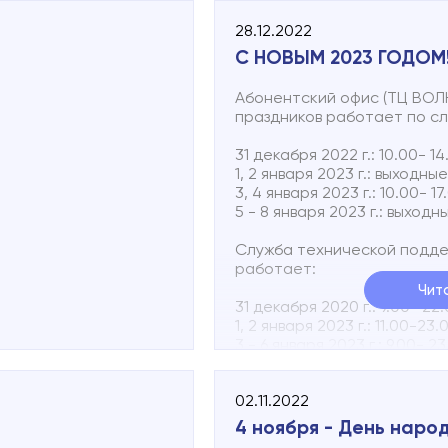
28.12.2022
С НОВЫМ 2023 ГОДОМ
Абонентский офис (ТЦ ВОЛН
праздников работает по с
31 декабря 2022 г.: 10.00- 1
1, 2 января 2023 г.: выходны
3, 4 января 2023 г.: 10.00- 1
5 - 8 января 2023 г.: выходн
Служба технической поддер
работает:
Чит
31 декабря 2020 г.: 9.00- 22
1, 2 января 2023 г.: 11.00-23
3 - 6 января 2023 г.: 9.00- 2
7, 8 января 2023 г.: 11.00-23
02.11.2022
Вы можете в любое время 
о неисправности абонентск
4 ноября - День наро
72.