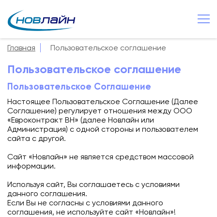
Великий Новгород
+7 8162 502 500
Главная
Пользовательское соглашение
О компании
Пользовательское соглашение
Новости
Пользовательское Соглашение
Сервисы
Настоящее Пользовательское Соглашение (Далее
Соглашение) регулирует отношения между ООО
Услуги
«Евроконтракт ВН» (далее Новлайн или
Администрация) с одной стороны и пользователем
Смотрёшка
сайта с другой.
Поддержка
Сайт «Новлайн» не является средством массовой
информации.
Зона охвата
Используя сайт, Вы соглашаетесь с условиями
Способы оплаты
данного соглашения.
Если Вы не согласны с условиями данного
Контакты
соглашения, не используйте сайт «Новлайн»!