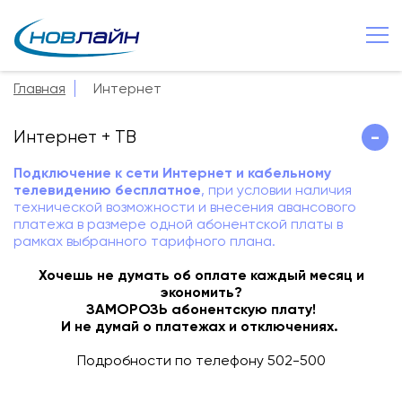
Великий Новгород
+7 8162 502 500
Главная
Интернет
О компании
Интернет + ТВ
-
Новости
Подключение к сети Интернет и кабельному
Сервисы
телевидению бесплатное
, при условии наличия
технической возможности и внесения авансового
Услуги
платежа в размере одной абонентской платы в
рамках выбранного тарифного плана.
Смотрёшка
Хочешь не думать об оплате каждый месяц и
Поддержка
экономить?
ЗАМОРОЗЬ абонентскую плату!
Зона охвата
И не думай о платежах и отключениях.
Способы оплаты
Подробности по телефону 502-500
Контакты