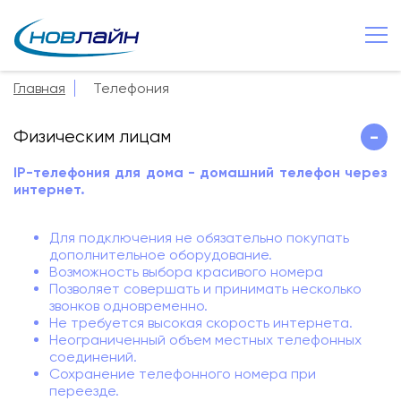
Великий Новгород
+7 8162 502 500
Главная
Телефония
О компании
Физическим лицам
-
Новости
IP-телефония для дома
- домашний телефон через
Сервисы
интернет.
Услуги
Для подключения не обязательно покупать
Смотрёшка
дополнительное оборудование.
Возможность выбора красивого номера
Поддержка
Позволяет совершать и принимать несколько
звонков одновременно.
Зона охвата
Не требуется высокая скорость интернета.
Неограниченный объем местных телефонных
Способы оплаты
соединений.
Сохранение телефонного номера при
переезде.
Контакты