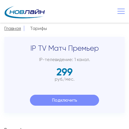
Великий Новгород
Главная
Тарифы
О компании
IP TV Матч Премьер
Новости
Сервисы
IP-телевидение: 1 канал.
299
Услуги
руб./мес.
Смотрёшка
Поддержка
Подключить
Зона охвата
Способы оплаты
Контакты