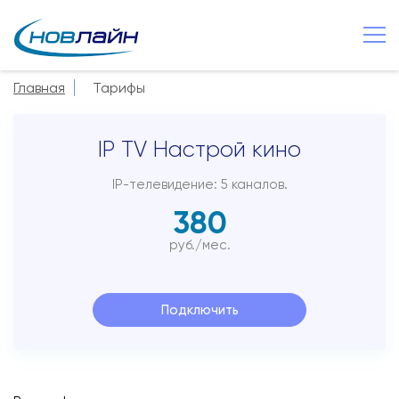
Великий Новгород
Главная
Тарифы
О компании
IP TV Настрой кино
Новости
Сервисы
IP-телевидение: 5 каналов.
380
Услуги
руб./мес.
Смотрёшка
Поддержка
Подключить
Зона охвата
Способы оплаты
Контакты