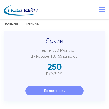
Великий Новгород
+7 8162 502 500
Главная
Тарифы
О компании
Яркий
Новости
Сервисы
Интернет: 50 Мбит/с.
Цифровое ТВ: 155 каналов.
Услуги
250
Смотрёшка
руб./мес.
Поддержка
Зона охвата
Подключить
Способы оплаты
Контакты