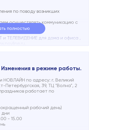
ения по поводу возникших
аем осуществлять коммуникацию с
:
ать полностью
 и ТЕЛЕВИДЕНИЕ для дома и офиса
,
w.novline.ru
,
е
w.novline.ru
,
е
zayavka@evrk.net
,
.
. Изменения в режиме работы.
каунтов в мессенджере МАХ, мы
 НОВЛАЙН по адресу: г. Великий
 общения. Пока MAX находится на
т-Петербургская, 39, ТЦ "Волна", 2
ии дорабатываются, часть опций
 праздников работает по
ейчас использовать мессенджер как
ля общения с клиентами не
0 (сокращенный рабочий день)
е дни
.00 - 15.00
ень