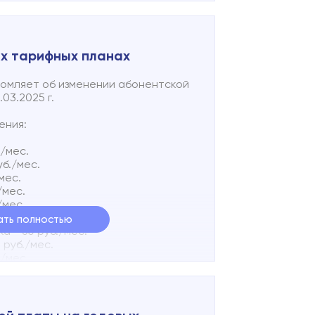
ых тарифных планах
домляет об изменении абонентской
03.2025 г.
ения:
./мес.
уб./мес.
мес.
/мес.
/мес.
ать полностью
а - 60 руб./мес.
 руб./мес.
./мес.
./мес.
./мес.
./мес.
50 руб./мес.