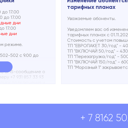
дники
Изменение абонентск
ТП Подключай 300 - 650 ру
тарифных планах
Предоставление публичного 
00 до 17.00
Спутниковый - 290 руб.
00 до 17.00
Уважаемые абоненты.
ходные дни
Узнать подробнее об измене
0 до 17.00
Уведомляем вас об измене
502-500
ходные дни
тарифных планах с 01.11.202
Стоимость с учетом повыш
ом режиме.
ТП "ЕВРОПАКЕТ 30/год" - 40
ТП "ВКЛЮЧАЙ 50/год" - 430
502-502 с 9.00 до
ТП "Перезагрузка/год" - 500
ТП "ВКЛЮЧАЙ 150/год" - 600
ТП "Морозный 1" закрываетс
ое SMS-сообщение о
ру +7 931 857 33 93
точки подключения и
атить в
личном
+ 7 8162 5