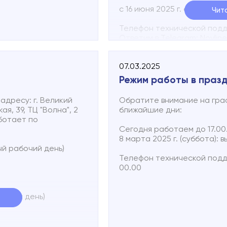
с 16 июня 2025 г. офис раб
Чит
Телефон технической подде
Ответим в Telegram: Novlin
Круглосуточно можно отпр
неисправности абонентской
07.03.2025
В сообщении необходимо у
коротко описать неисправн
Режим работы в праз
дресу: г. Великий
Обратите внимание на гра
я, 39, ТЦ "Волна", 2
ближайшие дни:
ботает по
Сегодня работаем до 17.00
8 марта 2025 г. (суббота): 
ный рабочий день)
Телефон технической поддер
00.00
абочий день)