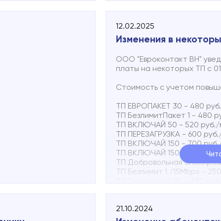
 режиме.
12.02.2025
 502-502
Изменения в некотор
ое SMS-сообщение о
ООО "Евроконтакт ВН" уве
ру +7 931 857 33 93
платы на некоторых ТП с 01.
точки подключения и
Стоимость с учетом повыш
ТП ЕВРОПАКЕТ 30 - 480 руб
ТП БезлимитПакет 1 - 480 р
ТП ВКЛЮЧАЙ 50 - 520 руб./
ТП ПЕРЕЗАГРУЗКА - 600 руб.
ТП ВКЛЮЧАЙ 150 - 700 руб.
ТП ВКЛЮЧАЙ 150
Чит
ТП Добровольная блокировк
ТП Безлимит 1 /15Mbps - 250
ТП Подключай 30 - 330 руб
ТП Подключай 50 - 370 руб
ТП Подключай 100 - 470 руб
21.10.2024
ТП Подключай 150 - 550 руб
ТП Безлимит 5 /300Mbps - 6