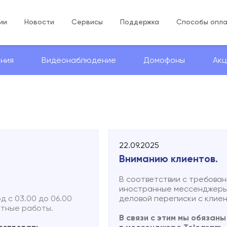
ии
Новости
Сервисы
Поддержка
Способы опл
ния
Видеонаблюдение
Домофоны
Акц
22.09.2025
Вниманию клиентов.
В соответствии с требова
иностранные мессенджеры
од с 03.00 до 06.00
деловой переписки с клие
нтные работы.
В связи с этим мы обязан