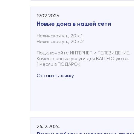
с 12 мая 2025 г. офис работает в обычном
19.02.2025
Телефон технической поддержки 8 (816 2)
Новые дома в нашей сети
Ответим в Telegram: NovlineServiceBot
Круглосуточно можно отправить текстов
Нехинская ул., 20 к.1
неисправности абонентской линии по номе
Нехинская ул., 20 к.2
В сообщении необходимо указать адрес 
коротко описать неисправность.
Подключайте ИНТЕРНЕТ и ТЕЛЕВИДЕНИЕ.
Качественные услуги для ВАШЕГО уюта.
1 месяц в ПОДАРОК!
Оставить заявку
26.12.2024