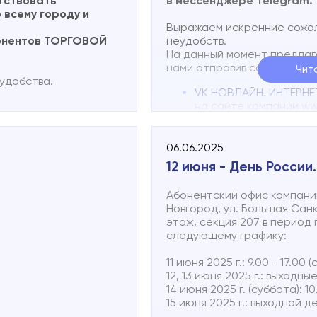
тствовать
в мессенджере Telegram.
 всему городу и
Выражаем искренние сожал
бонентов ТОРГОВОЙ
неудобств.
На данный момент предлаг
нами отправив сообщение в
Чит
удобства.
VK
НОВЛАЙН. ИНТЕРНЕТ
на сайте компании
ww
по электронной почт
на сайте компании
ww
по электронной почт
06.06.2025
по телефону 502-000
12 июня - День России
После появления бизнес-ак
Абонентский офис компании
предложим и этот вариант
Новгород, ул. Большая Санк
стадии разработки, функц
этаж, секция 207 в период
еще не внедрена. Прямо с
следующему графику:
полноценный инструмент д
получится, нужно время.
11 июня 2025 г.: 9.00 - 17.0
12, 13 июня 2025 г.: выходны
14 июня 2025 г. (суббота): 10
15 июня 2025 г.: выходной д